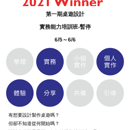
第一期桌遊設計
實務能力培訓班
-暫停
6/5～6/6
有想要設計製作桌遊嗎？
但卻不知道從何開始嗎？